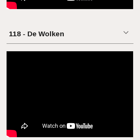
11
8
- De
Wolken