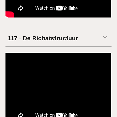
11
7
- De
Richatstructuur