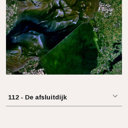
11
2
-
De afsluitdijk