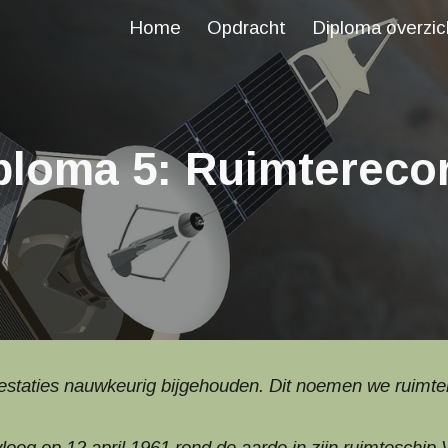
Home
Opdracht
Diploma overzic
ip to main content
Skip to navigat
ploma 5: Ruimtereco
prestaties nauwkeurig bijgehouden. Dit noemen we ruimte
loog op 12 april 1961 rond de aarde in zijn ruimteschip 