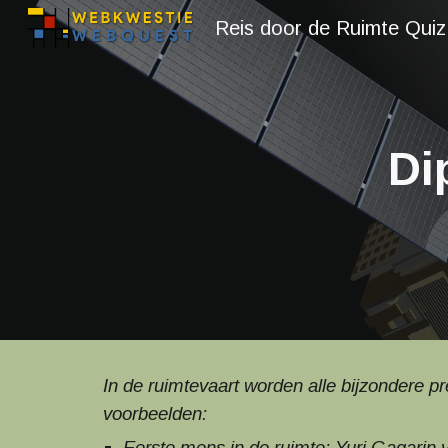
Reis door de Ruimte Quiz
Sk
Di
In de ruimtevaart worden alle bijzondere 
voorbeelden:
Eerste mens in de ruimte: Yuri Gagarin v