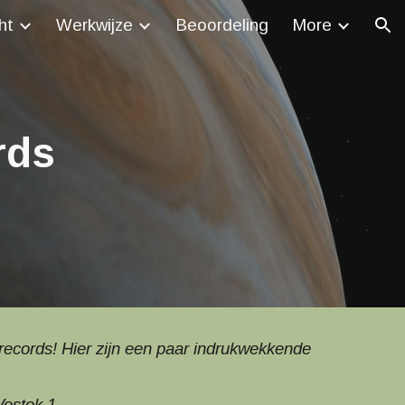
ht
Werkwijze
Beoordeling
More
ion
rds
records! Hier zijn een paar indrukwekkende
Vostok 1.