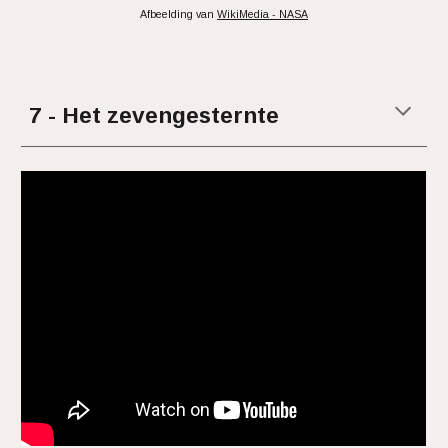
Afbeelding van
WikiMedia - NASA
7 - Het zevengesternte